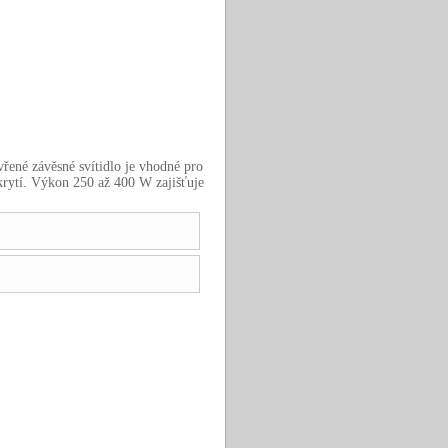
vřené závěsné svítidlo je vhodné pro
krytí. Výkon 250 až 400 W zajišťuje