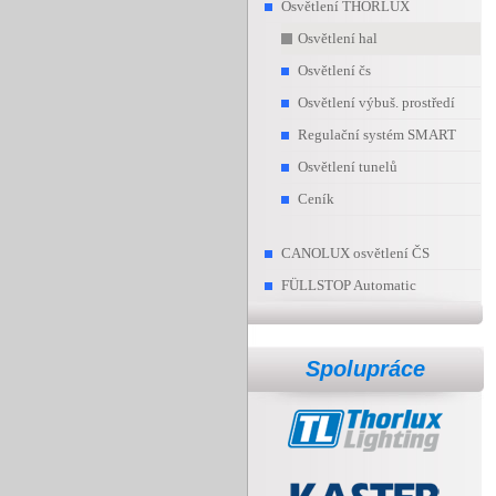
Osvětlení THORLUX
Osvětlení hal
Osvětlení čs
Osvětlení výbuš. prostředí
Regulační systém SMART
Osvětlení tunelů
Ceník
CANOLUX osvětlení ČS
FÜLLSTOP Automatic
Spolupráce