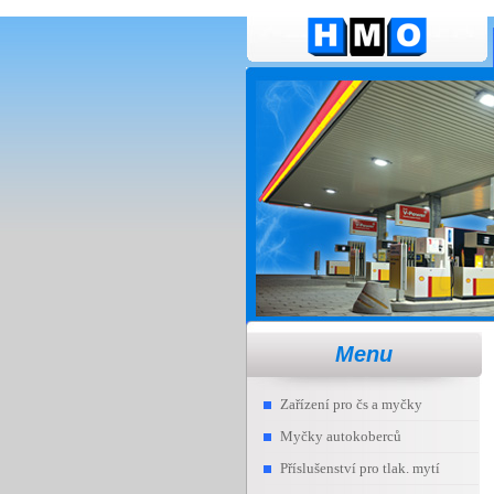
Menu
Zařízení pro čs a myčky
Myčky autokoberců
Příslušenství pro tlak. mytí